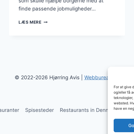
som skulle hjælpe borgerne med at
finde passende jobmuligheder…
HJØRRINGMODELLEN
LÆS MERE
FÅR
FLERE
BORGERE
I
JOB
OG
UDDANNELSE
© 2022-2026 Hjørring Avis |
Webbureau.dk
For at give 
og/eller få 
teknologier,
websted. Hvi
have en neg
auranter
Spisesteder
Restaurants in Denmark
Res
Go