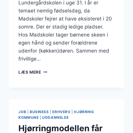
Lundergårdskolen i uge 31. I år er
temaet nemlig fødselsdag, da
Madskoler fejrer at have eksisteret i 20
somre. Der er stadig ledige pladser.
Hos Madskoler tager børnene skeen i
egen hånd og sender forældrene
udenfor (køkken)døren. Sammen med
frivillige…
MADGLADE
LÆS MERE
BØRN
SØGES
TIL
MADSKOLER
I
HJØRRING
JOB
|
BUSINESS
|
ERHVERV
|
HJØRRING
KOMMUNE
|
UDDANNELSE
Hjørringmodellen får