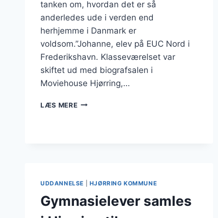
tanken om, hvordan det er så
anderledes ude i verden end
herhjemme i Danmark er
voldsom.”Johanne, elev på EUC Nord i
Frederikshavn. Klasseværelset var
skiftet ud med biografsalen i
Moviehouse Hjørring,…
NORDJYSKE
LÆS MERE
UNGE
LÆRTE
OM
EKSTREMISME
UDDANNELSE
|
HJØRRING KOMMUNE
Gymnasielever samles