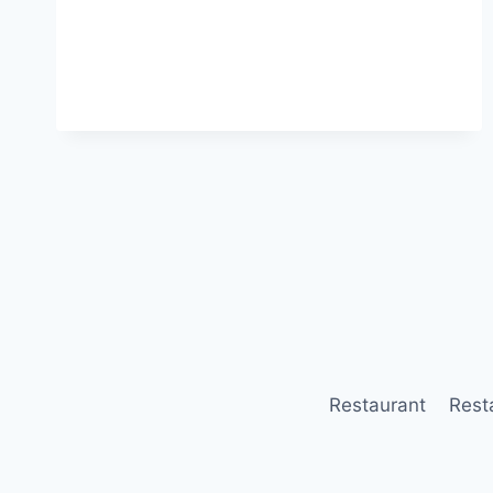
HJØRRING
TIL
SPROGCAMP
Restaurant
Rest