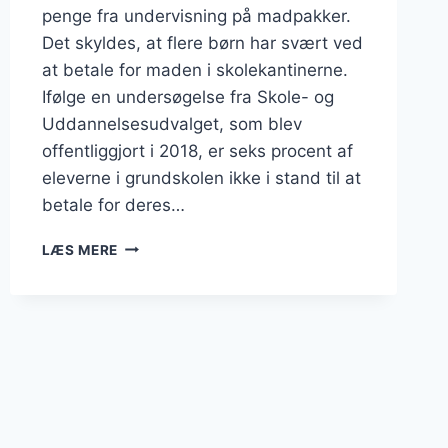
penge fra undervisning på madpakker.
Det skyldes, at flere børn har svært ved
at betale for maden i skolekantinerne.
Ifølge en undersøgelse fra Skole- og
Uddannelsesudvalget, som blev
offentliggjort i 2018, er seks procent af
eleverne i grundskolen ikke i stand til at
betale for deres…
TVINGES
LÆS MERE
TIL
AT
BRUGE
PENGE
FRA
UNDERVISNING
PÅ
MADPAKKER