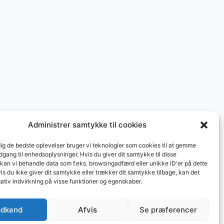
Administrer samtykke til cookies
dig de bedste oplevelser bruger vi teknologier som cookies til at gemme
adgang til enhedsoplysninger. Hvis du giver dit samtykke til disse
 kan vi behandle data som f.eks. browsingadfærd eller unikke ID'er på dette
s du ikke giver dit samtykke eller trækker dit samtykke tilbage, kan det
ativ indvirkning på visse funktioner og egenskaber.
taurants in Norway
dkend
Afvis
Se præferencer