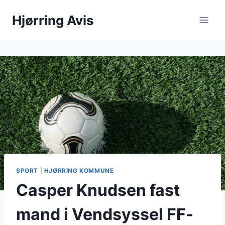
Fortsæt
Hjørring Avis
til
indhold
SPORT
|
HJØRRING KOMMUNE
Casper Knudsen fast
mand i Vendsyssel FF-