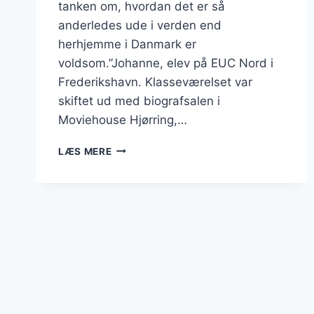
tanken om, hvordan det er så
anderledes ude i verden end
herhjemme i Danmark er
voldsom.”Johanne, elev på EUC Nord i
Frederikshavn. Klasseværelset var
skiftet ud med biografsalen i
Moviehouse Hjørring,…
NORDJYSKE
LÆS MERE
UNGE
LÆRTE
OM
EKSTREMISME