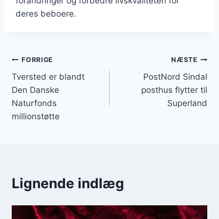
forandringer og forbedre livskvaliteten for
deres beboere.
Indlægsnavigation
FORRIGE
NÆSTE
Tversted er blandt
PostNord Sindal
Den Danske
posthus flytter til
Naturfonds
Superland
millionstøtte
Lignende indlæg