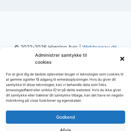
© 2022-2026 Hjørring Avis |
Webbureau.dk
Administrer samtykke til
cookies
For at give dig de bedste oplevelser bruger vi teknologier som cookies til
at gemme og/eller få adgang til enhedsoplysninger. Hvis du giver dit
samtykke til disse teknologier, kan vi behandle data som f.eks.
Restaurant
Restauranter
Spisesteder
browsingadfærd eller unikke ID'er på dette websted. Hvis du ikke giver
dit samtykke eller trækker dit samtykke tilbage, kan det have en negativ
Restaurants in Denmark
indvirkning på visse funktioner og egenskaber.
Restaurants in Norway
Godkend
Afvis