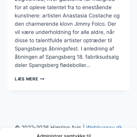
for at opleve talentet fra to enestående
kunstnere: artisten Anastasia Costache og
den charmerende klovn Jimmy Folco. Der
vil være underholdning for alle aldre, når
disse to talentfulde artister optræder til
Spangsbergs åbningsfest. I anledning af
åbningen af Spangsberg 18. fabriksudsalg
deler Spangsberg flødeboller…
CIRKUS
LÆS MERE
ARENA
DELTAGER
I
ÅBNINGEN
AF
SPANGSBERGS
18.
© 2022-2026 Hjørring Avis |
Webbureau.dk
FABRIKSUDSALG
I
Administrer samtykke til