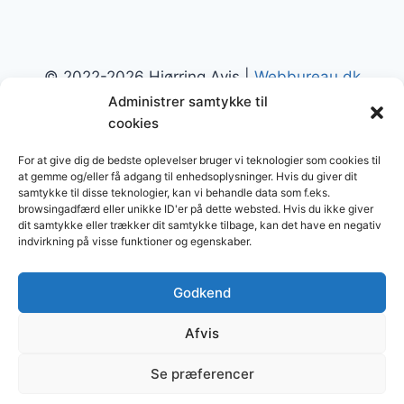
TIL
SUPERLAND
© 2022-2026 Hjørring Avis |
Webbureau.dk
Administrer samtykke til
cookies
For at give dig de bedste oplevelser bruger vi teknologier som cookies til
at gemme og/eller få adgang til enhedsoplysninger. Hvis du giver dit
samtykke til disse teknologier, kan vi behandle data som f.eks.
Restaurant
Restauranter
Spisesteder
browsingadfærd eller unikke ID'er på dette websted. Hvis du ikke giver
dit samtykke eller trækker dit samtykke tilbage, kan det have en negativ
Restaurants in Denmark
indvirkning på visse funktioner og egenskaber.
Restaurants in Norway
Godkend
Afvis
Artikler markeret med tagget "
Ekstern
" er
Se præferencer
sponsorerede, betalte eller lignende. |
Øvrige
artikler