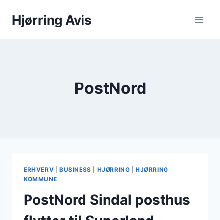
Fortsæt
Hjørring Avis
til
indhold
PostNord
ERHVERV
|
BUSINESS
|
HJØRRING
|
HJØRRING
KOMMUNE
PostNord Sindal posthus