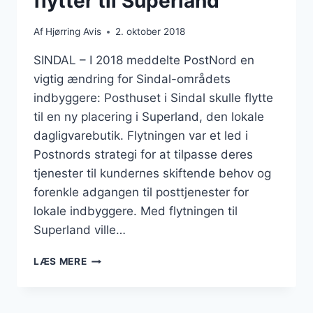
flytter til Superland
Af
Hjørring Avis
2. oktober 2018
SINDAL – I 2018 meddelte PostNord en
vigtig ændring for Sindal-områdets
indbyggere: Posthuset i Sindal skulle flytte
til en ny placering i Superland, den lokale
dagligvarebutik. Flytningen var et led i
Postnords strategi for at tilpasse deres
tjenester til kundernes skiftende behov og
forenkle adgangen til posttjenester for
lokale indbyggere. Med flytningen til
Superland ville…
POSTNORD
LÆS MERE
SINDAL
POSTHUS
FLYTTER