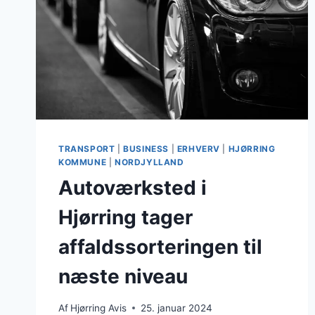
TRANSPORT
|
BUSINESS
|
ERHVERV
|
HJØRRING
KOMMUNE
|
NORDJYLLAND
Autoværksted i
Hjørring tager
affaldssorteringen til
næste niveau
Af
Hjørring Avis
25. januar 2024